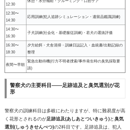
休憩・水分補給・グルーミング・口腔ケア
12:30
12:30〜
応用訓練(犯人追跡シミュレーション・遺留品鑑識訓練)
14:30
14:30〜
子犬訓練(社会化・基礎服従訓練)・若犬の選抜評価
16:30
16:30〜
夕方給餌・犬舎清掃・訓練日誌記入・血統書/出動記録の
18:30
整理
緊急出動待機(行方不明者捜索/事件発生時の臭気採取要
夜間〜早朝
請)
警察犬の主要科目——足跡追及と臭気選別が花
形
警察犬の訓練科目は多岐にわたりますが、特に難易度が高
く花形とされるのが
足跡追及(あしあとついきゅう)
と
臭気
選別(しゅうきせんべつ)
の2科目です。足跡追及は、犯人