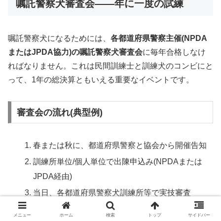
嘱託警察犬審査会——年に一度の試練
嘱託警察犬になるためには、
各都道府県警察主催(NPDA
またはJPDA協力)の嘱託警察犬審査会
に毎年合格しなけ
ればなりません。これは民間訓練士と訓練犬のコンビにと
って、1年の総決算ともいえる重要なイベントです。
審査会の流れ(典型例)
春または秋に、都道府県警察と協会から開催告知
訓練所単位/個人単位で出陳申込み(NPDAまたは
JPDA経由)
当日、各都道府県警察犬訓練所等で実技審査
科目: 基礎服従(脚側行進・座れ・伏せ・呼び戻
メニュー
ホーム
検索
トップ
サイドバー