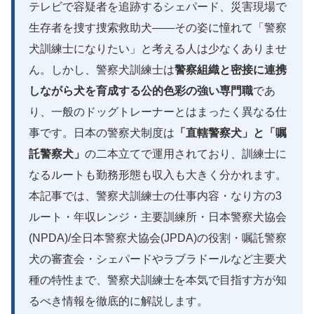
テレビで容疑者を追跡するシェパード、災害現場で
生存者を捜す捜索救助犬——その姿に憧れて「警察
犬訓練士になりたい」と考える人は少なくありませ
ん。しかし、警察犬訓練士は
警察組織と密接に連携
しながら犬を育成する公的色彩の強い専門職
であ
り、一般のドッグトレーナーとはまったく異なる仕
事です。日本の警察犬制度は
「直轄警察犬」と「嘱
託警察犬」
の二本立てで運用されており、訓練士に
なるルートも勤務形態も収入も大きく分かれます。
本記事では、警察犬訓練士の仕事内容・なり方の3
ルート・年収レンジ・主要訓練所・日本警察犬協会
(NPDA)/全日本警察犬協会(JPDA)の役割・嘱託警察
犬の審査会・シェパードやラブラドールなど主要犬
種の特性まで、警察犬訓練士を本気で目指す方が知
るべき情報を徹底的に解説します。