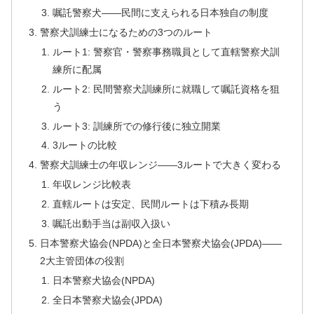
嘱託警察犬——民間に支えられる日本独自の制度
警察犬訓練士になるための3つのルート
ルート1: 警察官・警察事務職員として直轄警察犬訓
練所に配属
ルート2: 民間警察犬訓練所に就職して嘱託資格を狙
う
ルート3: 訓練所での修行後に独立開業
3ルートの比較
警察犬訓練士の年収レンジ——3ルートで大きく変わる
年収レンジ比較表
直轄ルートは安定、民間ルートは下積み長期
嘱託出動手当は副収入扱い
日本警察犬協会(NPDA)と全日本警察犬協会(JPDA)——
2大主管団体の役割
日本警察犬協会(NPDA)
全日本警察犬協会(JPDA)