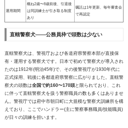
概ね2歳〜8歳前後、引退後
嘱託は1年更新、毎年審査会
運用期間
は同訓練士が引き取る制度
で再認定
あり
直轄警察犬——公務員枠で頭数は少ない
直轄警察犬は、警視庁および各道府県警察本部が直接保
有・運用する警察犬です。日本で初めて警察犬が導入され
たのは1912年(明治45年)で、その後警視庁が1930年代に
正式採用、戦後に各都道府県警察に広がりました。直轄警
察犬の頭数は
全国で約160〜170頭
と限られており、これ
に伴って直轄警察犬を扱う警察職員の数も多くはありませ
ん。警視庁では府中市朝日町に大規模な警察犬訓練所を構
えており、ここでハンドラー(主に警察事務職員/技能職員)
が日々の訓練を担います。