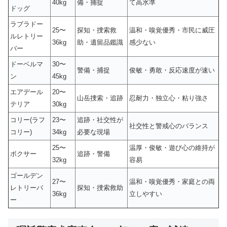
40kg
備・捕捉
て高水準
ドッグ
ラブラドー
25〜
探知・捜索救
温和・嗅覚優秀・市民に威圧
ルレトリー
36kg
助・遺留品鑑識
感少ない
バー
ドーベルマ
30〜
警備・捕捉
俊敏・勇敢・反応速度が速い
ン
45kg
エアデール
20〜
山岳捜索・追跡
忍耐力・独立心・粘り強さ
テリア
30kg
コリー(ラフ
23〜
追跡・社交性が
社交性と警戒心のバランス
コリー)
34kg
必要な現場
25〜
温厚・俊敏・遊び心の維持が
ボクサー
追跡・警備
32kg
容易
ゴールデン
27〜
温和・嗅覚優秀・家庭との両
レトリーバ
探知・捜索救助
36kg
立しやすい
ー