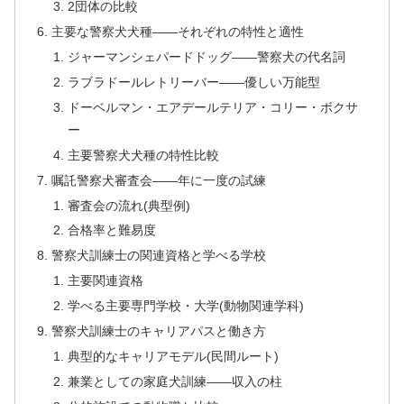
2団体の比較
主要な警察犬犬種——それぞれの特性と適性
ジャーマンシェパードドッグ——警察犬の代名詞
ラブラドールレトリーバー——優しい万能型
ドーベルマン・エアデールテリア・コリー・ボクサ
ー
主要警察犬犬種の特性比較
嘱託警察犬審査会——年に一度の試練
審査会の流れ(典型例)
合格率と難易度
警察犬訓練士の関連資格と学べる学校
主要関連資格
学べる主要専門学校・大学(動物関連学科)
警察犬訓練士のキャリアパスと働き方
典型的なキャリアモデル(民間ルート)
兼業としての家庭犬訓練——収入の柱