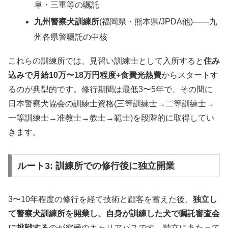
阜・三重等の嘱託
九州警察犬訓練所
(福岡県・熊本県/JPDA他)——九
州各県警嘱託の中核
これらの訓練所では、見習い訓練士として入所すると
住み
込みで月給10万〜18万円程度+食費光熱費
からスタートす
るのが典型的です。修行期間は最低3〜5年で、その間に
日本警察犬協会の訓練士資格(三等訓練士→二等訓練士→
一等訓練士→准教士→教士→範士)を段階的に取得してい
きます。
ルート3: 訓練所での修行後に独立開業
3〜10年程度の修行を経て技術と顧客を蓄えた後、
独立し
て警察犬訓練所を開業し、自身が訓練した犬で嘱託審査会
に挑戦する
のが究極のキャリアパスです。独立にあたって