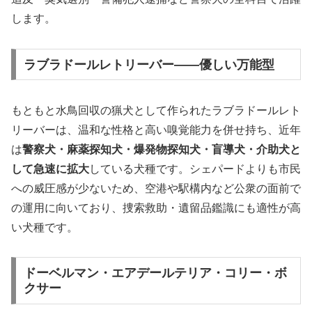
します。
ラブラドールレトリーバー——優しい万能型
もともと水鳥回収の猟犬として作られたラブラドールレト
リーバーは、温和な性格と高い嗅覚能力を併せ持ち、近年
は
警察犬・麻薬探知犬・爆発物探知犬・盲導犬・介助犬と
して急速に拡大
している犬種です。シェパードよりも市民
への威圧感が少ないため、空港や駅構内など公衆の面前で
の運用に向いており、捜索救助・遺留品鑑識にも適性が高
い犬種です。
ドーベルマン・エアデールテリア・コリー・ボ
クサー