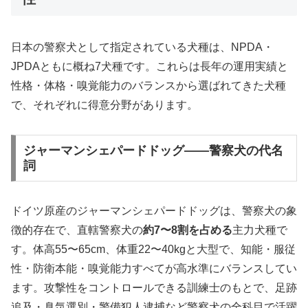
日本の警察犬として指定されている犬種は、NPDA・
JPDAともに概ね7犬種です。これらは長年の運用実績と
性格・体格・嗅覚能力のバランスから選ばれてきた犬種
で、それぞれに得意分野があります。
ジャーマンシェパードドッグ——警察犬の代名
詞
ドイツ原産のジャーマンシェパードドッグは、警察犬の象
徴的存在で、直轄警察犬の
約7〜8割を占める
主力犬種で
す。体高55〜65cm、体重22〜40kgと大型で、知能・服従
性・防衛本能・嗅覚能力すべてが高水準にバランスしてい
ます。攻撃性をコントロールできる訓練士のもとで、足跡
追及・臭気選別・警備犯人逮捕など警察犬の全科目で活躍