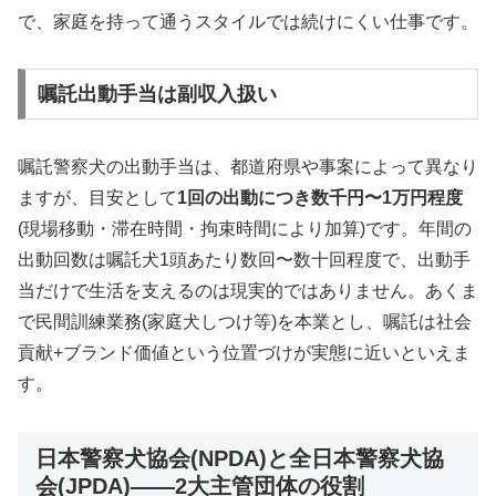
で、家庭を持って通うスタイルでは続けにくい仕事です。
嘱託出動手当は副収入扱い
嘱託警察犬の出動手当は、都道府県や事案によって異なり
ますが、目安として
1回の出動につき数千円〜1万円程度
(現場移動・滞在時間・拘束時間により加算)です。年間の
出動回数は嘱託犬1頭あたり数回〜数十回程度で、出動手
当だけで生活を支えるのは現実的ではありません。あくま
で民間訓練業務(家庭犬しつけ等)を本業とし、嘱託は社会
貢献+ブランド価値という位置づけが実態に近いといえま
す。
日本警察犬協会(NPDA)と全日本警察犬協
会(JPDA)——2大主管団体の役割