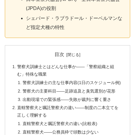
(JPDA)の役割
シェパード・ラブラドール・ドーベルマンな
ど指定犬種の特性
目次
警察犬訓練士とはどんな仕事か——「警察組織と組
む」特殊な職業
警察犬訓練士の主な仕事内容(1日のスケジュール例)
警察犬の主要科目——足跡追及と臭気選別が花形
出動現場での緊張感——失敗が裁判に響く重さ
直轄警察犬と嘱託警察犬の違い——制度の二本立てを
正しく理解する
直轄警察犬と嘱託警察犬の違い(比較表)
直轄警察犬——公務員枠で頭数は少ない