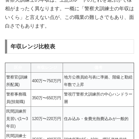
相がまったく異なります。一概に「警察犬訓練士の年収は
いくら」と言えない点が、この職業の難しさでもあり、面
白さでもあります。
年収レンジ比較表
区分
年収レンジ
備考
警察官(訓練
地方公務員給与表に準拠、階級と勤続
400万〜750万円
所配属)
年数で上昇
警察事務職
警視庁警察犬訓練所の中心ハンドラー
350万〜650万円
員(技能職)
層
民間訓練所
見習い(1〜3
120万〜220万円
住み込み・食費光熱費込みが一般的
年目)
民間訓練士