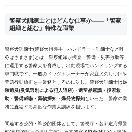
警察犬訓練士とはどんな仕事か——「警察
組織と組む」特殊な職業
警察犬訓練士(警察犬指導手・ハンドラー・訓練士など呼
称はさまざま)とは、警察組織が捜査・警備・災害救助等
に運用する警察犬を育成し、出動現場でハンドリングする
専門職です。一般のドッグトレーナーが家庭犬のしつけや
問題行動矯正を主業務とするのに対し、警察犬訓練士は
足
跡追及(臭気選別による犯人追跡)・遺留品鑑識・捜索救
助・警備威嚇・薬物探知・爆発物探知
といった、警察の業
務に直結する高度な作業犬訓練を担います。
関連する公的・準公的団体として、警視庁・各都道府県警
察(直轄警察犬の運用主体)、日本警察犬協会(NPDA・嘱託