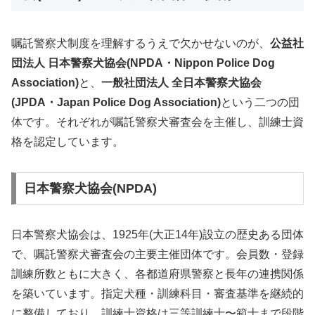
嘱託警察犬制度を理解するうえで欠かせないのが、
公益社
団法人 日本警察犬協会(NPDA・Nippon Police Dog
Association)
と、
一般社団法人 全日本警察犬協会
(JPDA・Japan Police Dog Association)
という二つの団
体です。それぞれが嘱託警察犬審査会を主催し、訓練士資
格を認定しています。
日本警察犬協会(NPDA)
日本警察犬協会は、1925年(大正14年)設立の歴史ある団体
で、嘱託警察犬審査会の主要主催団体です。会員数・登録
訓練所数ともに大きく、各都道府県警察と長年の連携関係
を築いています。指定犬種・訓練科目・審査基準を継続的
に整備しており、訓練士資格は三等訓練士〜範士まで段階