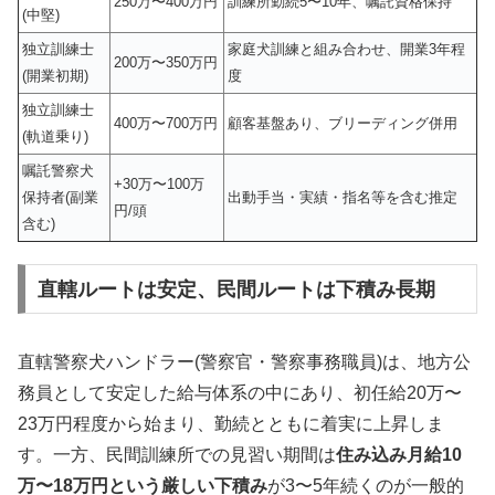
250万〜400万円
訓練所勤続5〜10年、嘱託資格保持
(中堅)
独立訓練士
家庭犬訓練と組み合わせ、開業3年程
200万〜350万円
(開業初期)
度
独立訓練士
400万〜700万円
顧客基盤あり、ブリーディング併用
(軌道乗り)
嘱託警察犬
+30万〜100万
保持者(副業
出動手当・実績・指名等を含む推定
円/頭
含む)
直轄ルートは安定、民間ルートは下積み長期
直轄警察犬ハンドラー(警察官・警察事務職員)は、地方公
務員として安定した給与体系の中にあり、初任給20万〜
23万円程度から始まり、勤続とともに着実に上昇しま
す。一方、民間訓練所での見習い期間は
住み込み月給10
万〜18万円という厳しい下積み
が3〜5年続くのが一般的