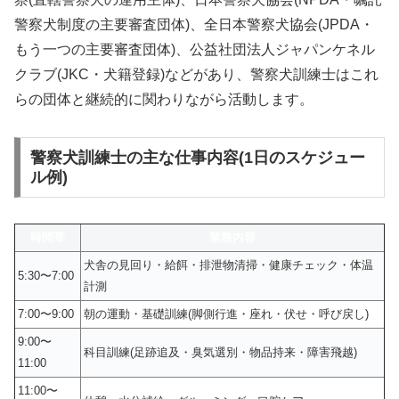
警察犬制度の主要審査団体)、全日本警察犬協会(JPDA・
もう一つの主要審査団体)、公益社団法人ジャパンケネル
クラブ(JKC・犬籍登録)などがあり、警察犬訓練士はこれ
らの団体と継続的に関わりながら活動します。
警察犬訓練士の主な仕事内容(1日のスケジュー
ル例)
時間帯
業務内容
犬舎の見回り・給餌・排泄物清掃・健康チェック・体温
5:30〜7:00
計測
7:00〜9:00
朝の運動・基礎訓練(脚側行進・座れ・伏せ・呼び戻し)
9:00〜
科目訓練(足跡追及・臭気選別・物品持来・障害飛越)
11:00
11:00〜