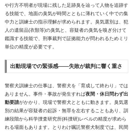
や行方不明者が現場に残した足跡臭を辿って人物を追跡す
る技能で、地面の臭気が時間とともに薄れていく中での集
中力と訓練士の指示理解が求められます。臭気選別は、犯
人の遺留品(衣類等)の臭気と、容疑者の臭気を嗅ぎ分けて
鑑識する技能で、刑事裁判で証拠能力が問われるためミリ
単位の精度が必要です。
出動現場での緊張感——失敗が裁判に響く重さ
警察犬訓練士の仕事は、警察犬を「育成して終わり」では
ありません。事件・事故が発生すれば
夜間・休日問わず出
動要請
がかかり、現場で警察犬とともに動きます。臭気選
別の結果が容疑者の起訴・無罪を左右することもあり、訓
練段階から科学捜査研究所(科捜研)レベルの精度が求めら
れる場面もあります。とりわけ嘱託警察犬制度では、民間