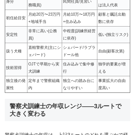
身分
民間社員/見習い
務職員)
は法人代表
月給20万〜23万円
月給10万〜18万円
顧客と嘱託出動
初任給目安
+地域手当
+住み込み
数に依存
非常に高い(公務
中程度(訓練所経営
安定性
低い(独立リスク)
員)
に依存)
直轄警察犬(主にシ
シェパード/ラブラ
扱う犬種
自由(顧客次第)
ェパード)
ドール他
OJTで早期から実
住み込みで集中修
独学的要素が増
技術習得
犬訓練
行
える
独立後の発
定年まで警察組織
独立への踏み台に
事業拡大の自由
展性
内
なりやすい
度高い
警察犬訓練士の年収レンジ——3ルートで
大きく変わる
警察犬訓練士の年収は、上記3ルートのどれを選ぶかで様