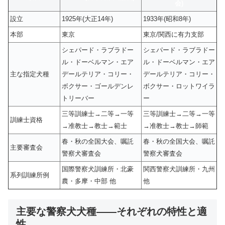
会)
設立
1925年(大正14年)
1933年(昭和8年)
本部
東京
東京/関西に有力支部
シェパード・ラブラドー
シェパード・ラブラドー
ル・ドーベルマン・エア
ル・ドーベルマン・エア
主な指定犬種
デールテリア・コリー・
デールテリア・コリー・
ボクサー・ゴールデンレ
ボクサー・ロットワイラ
トリーバー
ー
三等訓練士→二等→一等
三等訓練士→二等→一等
訓練士資格
→准教士→教士→範士
→准教士→教士→師範
春・秋の全国大会、嘱託
春・秋の全国大会、嘱託
主要審査会
警察犬審査会
警察犬審査会
国際警察犬訓練所・北豪
関西警察犬訓練所・九州
系列訓練所例
農・多摩・中部 他
他
主要な警察犬犬種——それぞれの特性と適
性