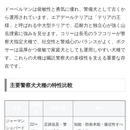
ドーベルマンは俊敏性と勇気に優れ、警備犬として古くか
ら運用されています。エアデールテリアは「テリアの王
様」と呼ばれる中大型テリアで、忍耐力と独立心が強く山
岳捜索に強みを見せます。コリーは長毛のラフコリーが警
察犬指定犬種で、社交性と警戒心のバランスがよく、ボク
サーは温厚かつ俊敏で家庭犬としても運用しやすい犬種で
す。これらの犬種は嘱託警察犬の多様性を支える重要な存
在です。
主要警察犬犬種の特性比較
体重目
犬種
得意分野
特性
安
ジャーマン
22〜
足跡追及・警
知能・防衛本能・服従性すべ
シェパード