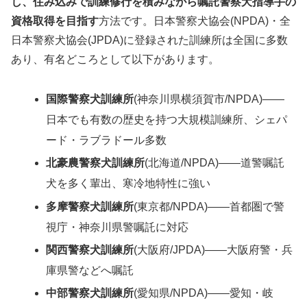
し、住み込みで訓練修行を積みながら嘱託警察犬指導手の
資格取得を目指す
方法です。日本警察犬協会(NPDA)・全
日本警察犬協会(JPDA)に登録された訓練所は全国に多数
あり、有名どころとして以下があります。
国際警察犬訓練所
(神奈川県横須賀市/NPDA)——
日本でも有数の歴史を持つ大規模訓練所、シェパ
ード・ラブラドール多数
北豪農警察犬訓練所
(北海道/NPDA)——道警嘱託
犬を多く輩出、寒冷地特性に強い
多摩警察犬訓練所
(東京都/NPDA)——首都圏で警
視庁・神奈川県警嘱託に対応
関西警察犬訓練所
(大阪府/JPDA)——大阪府警・兵
庫県警などへ嘱託
中部警察犬訓練所
(愛知県/NPDA)——愛知・岐