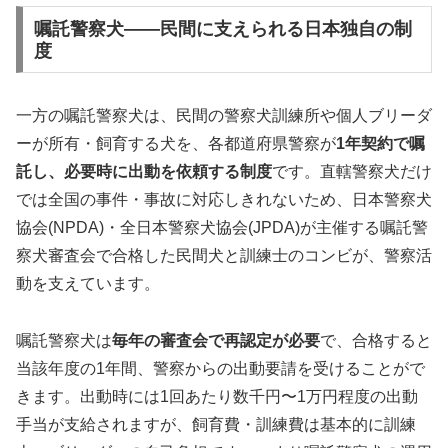
嘱託警察犬——民間に支えられる日本独自の制
度
一方の嘱託警察犬は、民間の警察犬訓練所や個人ブリーダ
ーが所有・飼育する犬を、各都道府県警察が
1年契約で嘱
託し、必要時に出動を依頼する制度
です。直轄警察犬だけ
では全国の事件・事故に対応しきれないため、日本警察犬
協会(NPDA)・全日本警察犬協会(JPDA)が主催する嘱託警
察犬審査会で合格した民間犬と訓練士のコンビが、警察活
動を支えています。
嘱託警察犬は
毎年の審査会で再認定が必要
で、合格すると
当該年度の1年間、警察からの出動要請を受けることがで
きます。出動時には1回あたり数千円〜1万円程度の出動
手当が支給されますが、飼育費・訓練費は基本的に訓練