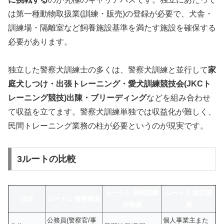
は第一種動物取扱業(訓練・販売)の登録が必要で、犬舎・
訓練場・隔離室など飼養施設基準を満たす施設を確保する
必要があります。
独立した警察犬訓練士の多くは、警察犬訓練と並行して
家
庭犬しつけ・出張トレーニング・愛犬訓練競技会(JKCト
レーニング競技)出陳・ブリーディング
などを組み合わせ
て収益を立てます。警察犬訓練単独では収益化が難しく、
民間トレーニング業務の柱が必要というのが現実です。
3ルートの比較
ルート2: 民間訓練
ルート3: 独立開
項目
ルート1: 警察職員
所勤務
業
公務員(警察官/事
個人事業主また