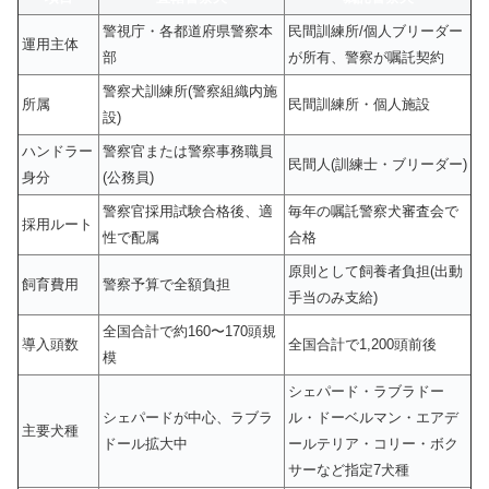
警視庁・各都道府県警察本
民間訓練所/個人ブリーダー
運用主体
部
が所有、警察が嘱託契約
警察犬訓練所(警察組織内施
所属
民間訓練所・個人施設
設)
ハンドラー
警察官または警察事務職員
民間人(訓練士・ブリーダー)
身分
(公務員)
警察官採用試験合格後、適
毎年の嘱託警察犬審査会で
採用ルート
性で配属
合格
原則として飼養者負担(出動
飼育費用
警察予算で全額負担
手当のみ支給)
全国合計で約160〜170頭規
導入頭数
全国合計で1,200頭前後
模
シェパード・ラブラドー
シェパードが中心、ラブラ
ル・ドーベルマン・エアデ
主要犬種
ドール拡大中
ールテリア・コリー・ボク
サーなど指定7犬種