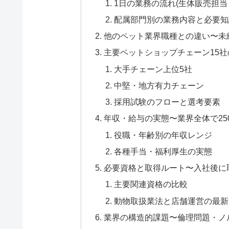
1日の業務の流れ(生体販売担当
配属部門別の業務内容と必要知
他のペット業界職種との違い〜未
主要ペットショップチェーン15
大手チェーン上位5社
中堅・地方有力チェーン
採用試験のフローと選考要素
年収・給与の実態〜業界全体で250
役職・年齢別の年収レンジ
各種手当・福利厚生の実態
必要資格と取得ルート〜入社後に
主要関連資格の比較
動物取扱業法と店舗運営の最新
業界の構造的課題〜倫理問題・ノ