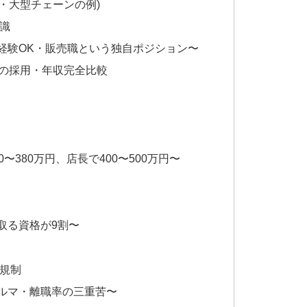
・大型チェーンの例)
識
経験OK・販売職という独自ポジション〜
社の採用・年収完全比較
〜380万円、店長で400〜500万円〜
取る資格が9割〜
規制
ルマ・離職率の三重苦〜