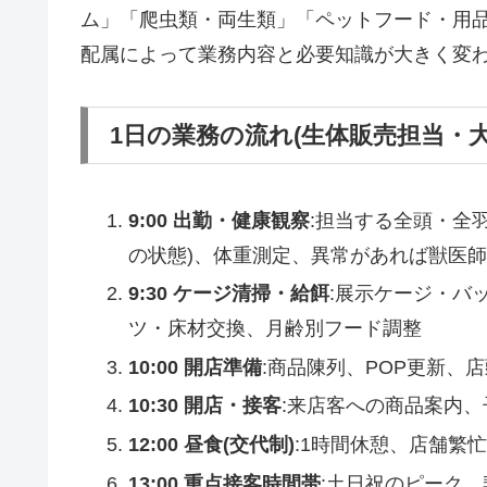
ム」「爬虫類・両生類」「ペットフード・用
配属によって業務内容と必要知識が大きく変
1日の業務の流れ(生体販売担当・
9:00 出勤・健康観察
:担当する全頭・全
の状態)、体重測定、異常があれば獣医
9:30 ケージ清掃・給餌
:展示ケージ・バ
ツ・床材交換、月齢別フード調整
10:00 開店準備
:商品陳列、POP更新、
10:30 開店・接客
:来店客への商品案内
12:00 昼食(交代制)
:1時間休憩、店舗繁忙
13:00 重点接客時間帯
:土日祝のピーク、