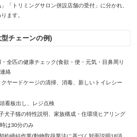
品」「トリミングサロン併設店舗の受付」に分かれ、
わります。
大型チェーンの例)
羽・全匹の健康チェック(食欲・便・元気・目鼻周り
師連絡
ックヤードケージの清掃、消毒、新しいトイレシー
店頭看板出し、レジ点検
、子犬子猫の特性説明、家族構成・住環境ヒアリング
時は30分のみ
契約締結作業(動物取扱業法に基づく対面説明18項