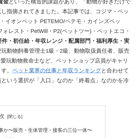
賃金
といった構造的課題があり、「動物が好きだけで
返し指摘されてきました。本記事では、コジマ・ペッ
・イオンペット PETEMO/ペテモ・カインズペッ
レスト・PetWill・P2(ペットツー)・ペットエコ・
要件・初任給・年収レンジ・配属部門・福利厚生・実
玩動物飼養管理士1級・2級、動物取扱責任者、販売
、愛玩動物救命士など、ペットショップ店員がキャリ
ます。
ペット業界の仕事と年収ランキング
と合わせて
員という選択が「入口」なのか「終着点」なのかを冷
次
事か〜販売・生体管理・接客の三位一体〜