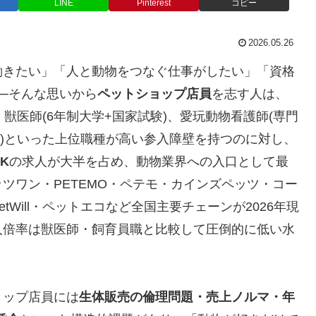
LINE
Pinterest
コピー
2026.05.26
働きたい」「人と動物をつなぐ仕事がしたい」「資格
─そんな思いから
ペットショップ店員
を志す人は、
獣医師(6年制大学+国家試験)、愛玩動物看護師(専門
試験)といった上位職種が高い参入障壁を持つのに対し、
K
の求人が大半を占め、動物業界への入口として最
ツワン・PETEMO・ペテモ・カインズペッツ・コー
Will・ペットエコなど全国主要チェーンが2026年現
人倍率は獣医師・飼育員職と比較して圧倒的に低い水
ョップ店員には
生体販売の倫理問題・売上ノルマ・年