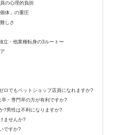
店員の心理的負担
い個体」の重圧
の難しさ
独立・他業種転身の3ルート〜
リア
識ゼロでもペットショップ店員になれますか?
?大卒・専門卒の方が有利ですか?
すか?男性は不利になりますか?
働けませんか?
いですか?