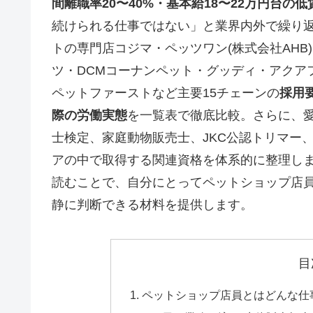
間離職率20〜40%・基本給18〜22万円台の低
続けられる仕事ではない」と業界内外で繰り
トの専門店コジマ・ペッツワン(株式会社AHB)
ツ・DCMコーナンペット・グッディ・アクアフォ
ペットファーストなど主要15チェーンの
採用
際の労働実態
を一覧表で徹底比較。さらに、愛
士検定、家庭動物販売士、JKC公認トリマー
アの中で取得する関連資格を体系的に整理し
読むことで、自分にとってペットショップ店
静に判断できる材料を提供します。
目
ペットショップ店員とはどんな仕