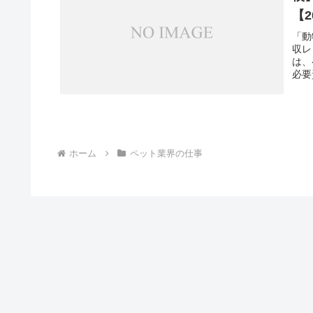
【2
「動
収レ
は、
必要
ホーム
ペット業界の仕事