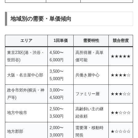
地域別の需要・単価傾向
エリア
1回単価
需要特性
競合密度
東京23区(港・渋谷・
4,500〜
高所得層・高単
★★★★★
世田谷)
6,000円
価可能
3,500〜
大阪・名古屋中心部
共働き層中心
★★★★☆
5,000円
政令市郊外(横浜・神
3,000〜
ファミリー層
★★★☆☆
戸等)
4,500円
2,500〜
高齢飼い主の継
地方中核市
★★☆☆☆
3,500円
続依頼
2,000〜
需要薄・移動時
地方郡部
★☆☆☆☆
3,000円
間長