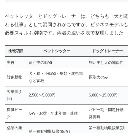
ペットシッターとドッグトレーナーは、どちらも「犬と関
わる仕事」として混同されがちですが、ビジネスモデルも
必要スキルも別物です。両者の違いを表で整理しました。
比較項目
ペットシッター
ドッグトレーナー
主役
留守中の動物
飼い主と犬の関係性
犬・猫・小動物・鳥類・爬虫類
対象動物
原則犬のみ
など多種
客単価(1
2,500〜5,000円
6,000〜15,000円
回)
稼働ピー
パピー期・問題行動
GW・お盆・年末年始・連休
ク
発覚時
必須の業
第一種動物取扱業(訓
第一種動物取扱業(保管)