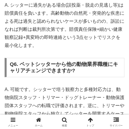
A. シッターに過失がある場合(誤投薬・脱走の見逃し等)は
賠償責任を負います。高齢動物の自然死・突発的な疾患に
よる死は過失と認められないケースが多いものの、訴訟に
なれば判断は裁判所次第です。賠償責任保険+細かい健康
観察記録+異変時の即時連絡という3点セットでリスクを
最小化します。
Q6. ペットシッターから他の動物業界職種にキ
ャリアチェンジできますか?
A. 可能です。シッターで培う観察力と多種対応力は、動
物病院スタッフ・トリマー・ドッグトレーナー・動物保護
団体スタッフへの転職で評価されます。逆に、トリマーや
動物病院スタッフから独立してシッターを開業するケース
も多く、業界内の人材流動性は比較的高いといえます。具
メニュー
ホーム
検索
トップ
サイドバー