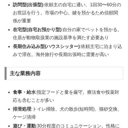
訪問型(出張型)
:依頼主の自宅に通い、1回30〜60分の
お世話を行う。市場の中心。鍵を預かるため信頼関
係が重要
在宅型(自宅お預かり型)
:自分の家でペットを預かる。
住居が動物取扱業の施設基準を満たす必要あり
長期住み込み型(ハウスシッター)
:依頼主宅に泊まり込
みで滞在。海外旅行や長期出張時に需要が高い
主な業務内容
食事・給水
:指定フードと量を厳守。療法食や投薬対
応も含むことが多い
排泄処理
:トイレ掃除、犬の散歩(短時間)、猫砂交換、
ケージ清掃
遊び・運動
:30分程度のコミュニケーション。性格に