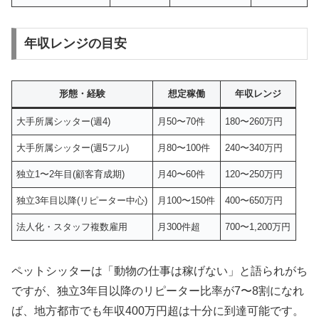
年収レンジの目安
形態・経験
想定稼働
年収レンジ
大手所属シッター(週4)
月50〜70件
180〜260万円
大手所属シッター(週5フル)
月80〜100件
240〜340万円
独立1〜2年目(顧客育成期)
月40〜60件
120〜250万円
独立3年目以降(リピーター中心)
月100〜150件
400〜650万円
法人化・スタッフ複数雇用
月300件超
700〜1,200万円
ペットシッターは「動物の仕事は稼げない」と語られがち
ですが、独立3年目以降のリピーター比率が7〜8割になれ
ば、地方都市でも年収400万円超は十分に到達可能です。