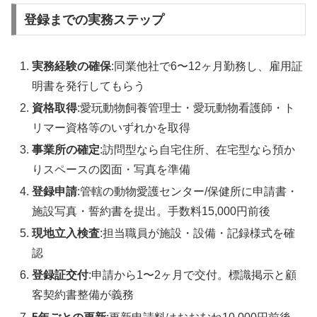
登録までの実務ステップ
実務経験の確保
:同業他社で6〜12ヶ月勤務し、雇用証
明書を発行してもらう
資格取得
:愛玩動物飼養管理士・愛玩動物看護師・ト
リマー資格等のいずれかを取得
事業所の確定
:訪問型なら自宅住所、在宅型なら預か
りスペースの図面・写真を準備
登録申請
:管轄の動物愛護センター/保健所に申請書・
施設写真・誓約書を提出。手数料15,000円前後
現地立入検査
:担当職員が施設・設備・記録様式を確
認
登録証交付
:申請から1〜2ヶ月で交付。標識掲示と顧
客契約書整備が義務