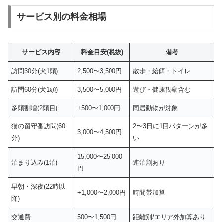
サービス別の料金相場
サービス内容
料金目安(税抜)
備考
訪問30分(犬1頭)
2,500〜3,500円
散歩・給餌・トイレ
訪問60分(犬1頭)
3,500〜5,000円
遊び・健康観察含む
多頭割増(2頭目)
+500〜1,000円
同居動物が対象
猫の留守番訪問(60
2〜3日に1回パターンが多
3,000〜4,500円
分)
い
15,000〜25,000
泊まり込み(1泊)
連泊割あり
円
早朝・深夜(22時以
+1,000〜2,000円
時間帯加算
降)
交通費
500〜1,500円
距離別/エリア外加算あり