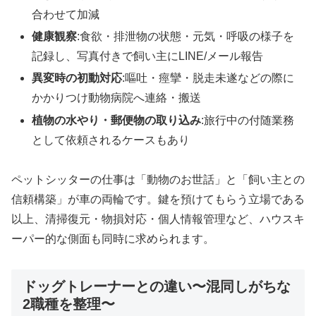
合わせて加減
健康観察
:食欲・排泄物の状態・元気・呼吸の様子を
記録し、写真付きで飼い主にLINE/メール報告
異変時の初動対応
:嘔吐・痙攣・脱走未遂などの際に
かかりつけ動物病院へ連絡・搬送
植物の水やり・郵便物の取り込み
:旅行中の付随業務
として依頼されるケースもあり
ペットシッターの仕事は「動物のお世話」と「飼い主との
信頼構築」が車の両輪です。鍵を預けてもらう立場である
以上、清掃復元・物損対応・個人情報管理など、ハウスキ
ーパー的な側面も同時に求められます。
ドッグトレーナーとの違い〜混同しがちな
2職種を整理〜