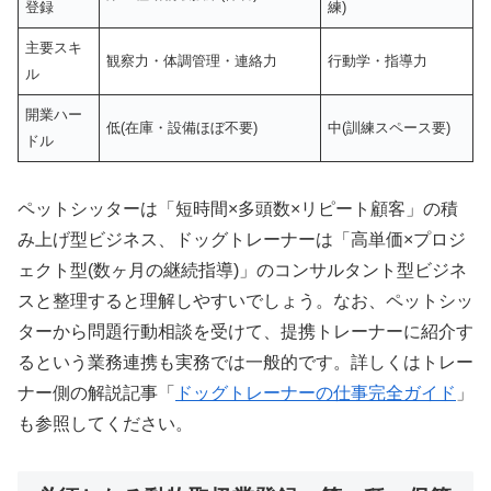
登録
練)
主要スキ
観察力・体調管理・連絡力
行動学・指導力
ル
開業ハー
低(在庫・設備ほぼ不要)
中(訓練スペース要)
ドル
ペットシッターは「短時間×多頭数×リピート顧客」の積
み上げ型ビジネス、ドッグトレーナーは「高単価×プロジ
ェクト型(数ヶ月の継続指導)」のコンサルタント型ビジネ
スと整理すると理解しやすいでしょう。なお、ペットシッ
ターから問題行動相談を受けて、提携トレーナーに紹介す
るという業務連携も実務では一般的です。詳しくはトレー
ナー側の解説記事「
ドッグトレーナーの仕事完全ガイド
」
も参照してください。