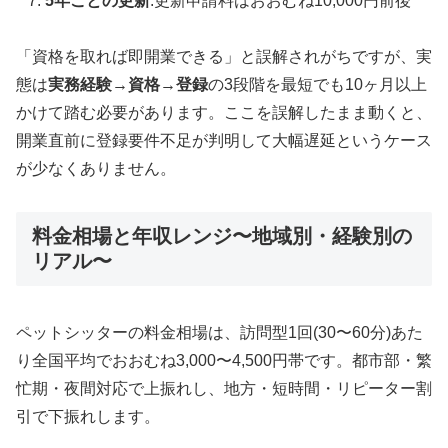
5年ごとの更新
:更新申請料はおおむね10,000円前後
「資格を取れば即開業できる」と誤解されがちですが、実
態は
実務経験→資格→登録
の3段階を最短でも10ヶ月以上
かけて踏む必要があります。ここを誤解したまま動くと、
開業直前に登録要件不足が判明して大幅遅延というケース
が少なくありません。
料金相場と年収レンジ〜地域別・経験別の
リアル〜
ペットシッターの料金相場は、訪問型1回(30〜60分)あた
り全国平均でおおむね3,000〜4,500円帯です。都市部・繁
忙期・夜間対応で上振れし、地方・短時間・リピーター割
引で下振れします。