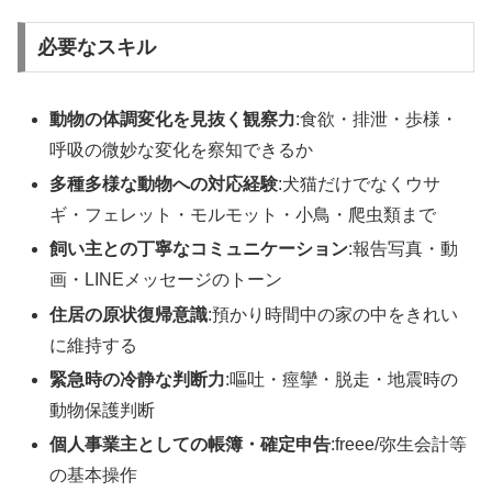
必要なスキル
動物の体調変化を見抜く観察力
:食欲・排泄・歩様・
呼吸の微妙な変化を察知できるか
多種多様な動物への対応経験
:犬猫だけでなくウサ
ギ・フェレット・モルモット・小鳥・爬虫類まで
飼い主との丁寧なコミュニケーション
:報告写真・動
画・LINEメッセージのトーン
住居の原状復帰意識
:預かり時間中の家の中をきれい
に維持する
緊急時の冷静な判断力
:嘔吐・痙攣・脱走・地震時の
動物保護判断
個人事業主としての帳簿・確定申告
:freee/弥生会計等
の基本操作