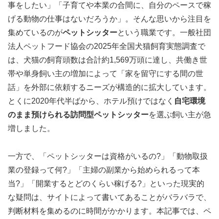
事をしたい」「子育てや本業の合間に、自分のペースで稼
げる動物の仕事はないだろうか」。そんな思いから注目を
集めているのが
ペットシッター
という職業です。一般社団
法人ペットフード協会の2025年全国犬猫飼育実態調査で
は、犬猫の飼育頭数は合計約1,569万頭に達し、共働き世
帯や単身飼い主の増加によって「家を留守にする間の世
話」を外部に依頼するニーズが構造的に拡大しています。
とくに2020年代半ばから、ホテル預けではなく
自宅環境
のまま預けられる訪問型ペットシッター
を選ぶ飼い主が急
増しました。
一方で、「ペットシッターは資格がいるの?」「動物取扱
業の登録って何?」「主婦の副業から始められるって本
当?」「開業するとどのくらい稼げる?」といった現実的
な疑問は、サイトによって書いてあることがバラバラで、
判断材料を集めるのに時間がかかります。本記事では、ペ