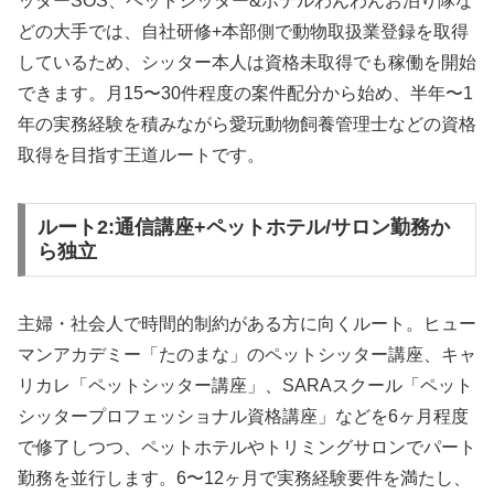
ッターSOS、ペットシッター&ホテルわんわんお泊り隊な
どの大手では、自社研修+本部側で動物取扱業登録を取得
しているため、シッター本人は資格未取得でも稼働を開始
できます。月15〜30件程度の案件配分から始め、半年〜1
年の実務経験を積みながら愛玩動物飼養管理士などの資格
取得を目指す王道ルートです。
ルート2:通信講座+ペットホテル/サロン勤務か
ら独立
主婦・社会人で時間的制約がある方に向くルート。ヒュー
マンアカデミー「たのまな」のペットシッター講座、キャ
リカレ「ペットシッター講座」、SARAスクール「ペット
シッタープロフェッショナル資格講座」などを6ヶ月程度
で修了しつつ、ペットホテルやトリミングサロンでパート
勤務を並行します。6〜12ヶ月で実務経験要件を満たし、