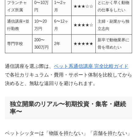
フランチャ
0〜10万
1〜2ヶ
とにかく早く動物
★★★☆☆
イズ所属
円
月
の仕事をしたい
通信講座+並
10〜20
6〜12ヶ
主婦・副業から独
★★★★☆
行勤務
万円
月
立志向
200〜
新卒で動物業界に
専門学校
2年
★★★★★
300万円
骨を埋めたい
通信講座を選ぶ際は、
ペット系通信講座 完全比較ガイド
で各社カリキュラム・費用・サポート体制を比較してから
決めると、無駄な遠回りを避けられます。
独立開業のリアル〜初期投資・集客・継続
率〜
ペットシッターは「物販を持たない」「店舗を持たない」