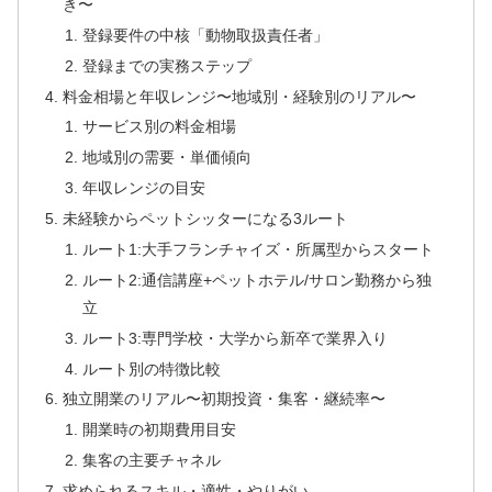
き〜
登録要件の中核「動物取扱責任者」
登録までの実務ステップ
料金相場と年収レンジ〜地域別・経験別のリアル〜
サービス別の料金相場
地域別の需要・単価傾向
年収レンジの目安
未経験からペットシッターになる3ルート
ルート1:大手フランチャイズ・所属型からスタート
ルート2:通信講座+ペットホテル/サロン勤務から独
立
ルート3:専門学校・大学から新卒で業界入り
ルート別の特徴比較
独立開業のリアル〜初期投資・集客・継続率〜
開業時の初期費用目安
集客の主要チャネル
求められるスキル・適性・やりがい