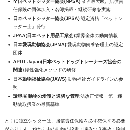
全国ペットシッター協会(NPSA)
:業界最大級。賠償責
任保険の団体加入・名簿掲載・継続研修を実施
日本ペットシッター協会(JPSA)
:認定資格「ペットシ
ッター士」発行
JPAA(日本ペット用品工業会)
:業界全体の動向情報
日本愛玩動物協会(JPMA)
:愛玩動物飼養管理士の認定
団体
APDT Japan(日本ペットドッグトレーナーズ協会の
関連)
:陽性強化メソッドの研修
日本動物福祉協会(JAWS)
:動物福祉ガイドラインの参
照
環境省 動物の愛護と適切な管理
:法改正情報・第一種
動物取扱業の最新基準
とくに独立シッターは、賠償責任保険を必ず確保する必要
があります。預かり中の動物の脱走・噛みつき事故・物損