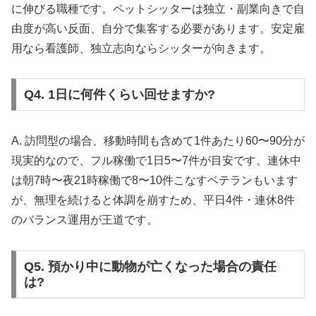
に伸びる職種です。ペットシッターは独立・副業向きで自
由度が高い反面、自分で集客する必要があります。安定雇
用なら看護師、独立志向ならシッターが向きます。
Q4. 1日に何件くらい回せますか?
A. 訪問型の場合、移動時間も含めて1件あたり60〜90分が
現実的なので、フル稼働で1日5〜7件が目安です。連休中
は朝7時〜夜21時稼働で8〜10件こなすベテランもいます
が、無理を続けると体調を崩すため、平日4件・連休8件
のバランス運用が王道です。
Q5. 預かり中に動物が亡くなった場合の責任
は?