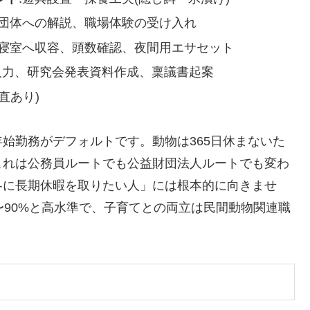
足団体への解説、職場体験の受け入れ
ら寝室へ収容、頭数確認、夜間用エサセット
MS入力、研究会発表資料作成、稟議書起案
直あり)
始勤務がデフォルトです。動物は365日休まないた
これは公務員ルートでも公益財団法人ルートでも変わ
冬に長期休暇を取りたい人」には根本的に向きませ
〜90%と高水準で、子育てとの両立は民間動物関連職