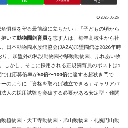
LINE
Pinterest
コピー
2026.05.26
滅危惧種を守る最前線に立ちたい」「子どもの頃から
を抱いて
動物園飼育員
を志す人は、毎年高校生から社
日本動物園水族館協会(JAZA)加盟園館は2026年時
ており、加盟外の私設動物園や移動動物園、ふれあい牧
す。しかし、そこに採用される正規飼育員のポストは1
園では応募倍率が
50倍〜100倍
に達する超狭き門で
ナーのように「資格を取れば独立できる」キャリアパ
団法人の採用試験を突破する必要がある安定型・難関
山動植物園・天王寺動物園・旭山動物園・札幌円山動