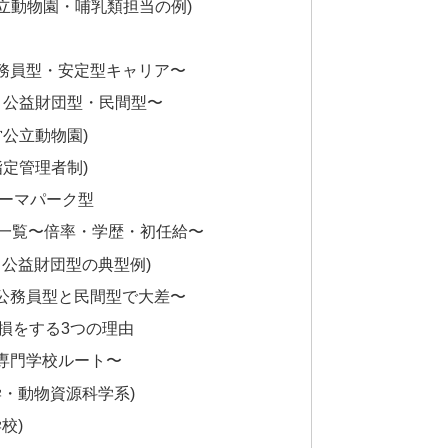
立動物園・哺乳類担当の例)
務員型・安定型キャリア〜
・公益財団型・民間型〜
営公立動物園)
指定管理者制)
テーマパーク型
報一覧〜倍率・学歴・初任給〜
・公益財団型の典型例)
公務員型と民間型で大差〜
損をする3つの理由
専門学校ルート〜
学・動物資源科学系)
校)