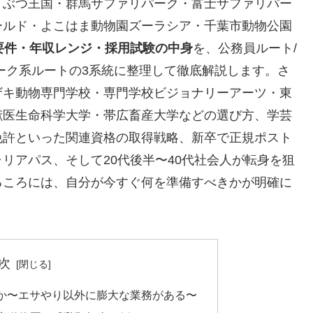
うぶつ王国・群馬サファリパーク・富士サファリパー
ールド・よこはま動物園ズーラシア・千葉市動物公園
要件・年収レンジ・採用試験の中身
を、公務員ルート/
ーク系ルートの3系統に整理して徹底解説します。さ
ザキ動物専門学校・専門学校ビジョナリーアーツ・東
獣医生命科学大学・帯広畜産大学などの選び方、学芸
免許といった関連資格の取得戦略、新卒で正規ポスト
リアパス、そして20代後半〜40代社会人が転身を狙
るころには、自分が今すぐ何を準備すべきかが明確に
次
か〜エサやり以外に膨大な業務がある〜