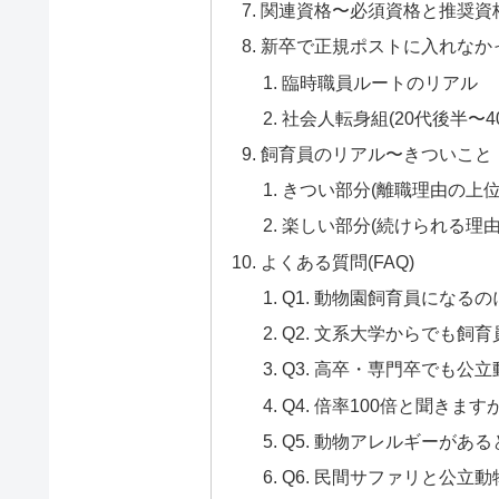
関連資格〜必須資格と推奨資
新卒で正規ポストに入れなか
臨時職員ルートのリアル
社会人転身組(20代後半〜4
飼育員のリアル〜きついこと
きつい部分(離職理由の上位
楽しい部分(続けられる理由
よくある質問(FAQ)
Q1. 動物園飼育員になる
Q2. 文系大学からでも飼
Q3. 高卒・専門卒でも公
Q4. 倍率100倍と聞き
Q5. 動物アレルギーがあ
Q6. 民間サファリと公立