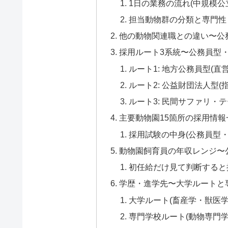
1日の業務の流れ(中規模公
担当動物群の分類と専門性
他の動物関連職との違い〜公
採用ルート3系統〜公務員型
ルート1: 地方公務員型(直
ルート2: 公益財団法人型(
ルート3: 民間サファリ・
主要動物園15箇所の採用情
採用試験の中身(公務員型
動物園飼育員の年収レンジ〜
初任給だけ見て判断すると
学歴・進学先〜大学ルートと
大学ルート(畜産学・獣医
専門学校ルート(動物専門学