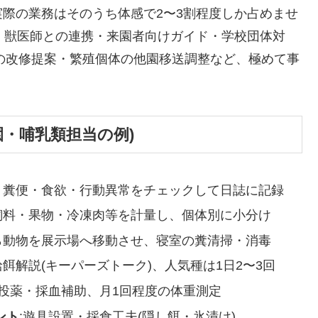
際の業務はそのうち体感で2〜3割程度しか占めませ
・獣医師との連携・来園者向けガイド・学校団体対
動展示の改修提案・繁殖個体の他園移送調整など、極めて事
園・哺乳類担当の例)
、糞便・食欲・行動異常をチェックして日誌に記録
飼料・果物・冷凍肉等を計量し、個体別に小分け
ら動物を展示場へ移動させ、寝室の糞清掃・消毒
給餌解説(キーパーズトーク)、人気種は1日2〜3回
で投薬・採血補助、月1回程度の体重測定
ント
:遊具設置・採食工夫(隠し餌・氷漬け)