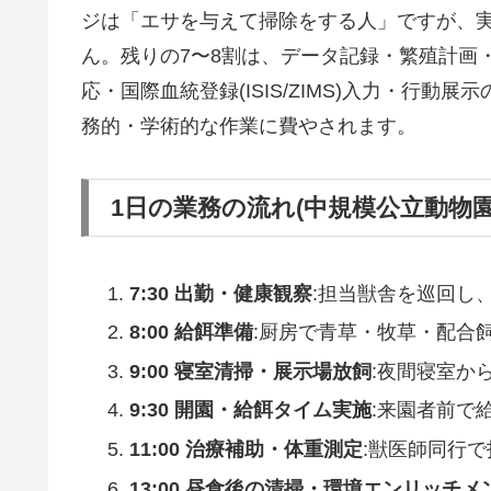
ジは「エサを与えて掃除をする人」ですが、実
ん。残りの7〜8割は、データ記録・繁殖計画
応・国際血統登録(ISIS/ZIMS)入力・行
務的・学術的な作業に費やされます。
1日の業務の流れ(中規模公立動物
7:30 出勤・健康観察
:担当獣舎を巡回し
8:00 給餌準備
:厨房で青草・牧草・配合
9:00 寝室清掃・展示場放飼
:夜間寝室か
9:30 開園・給餌タイム実施
:来園者前で
11:00 治療補助・体重測定
:獣医師同行
13:00 昼食後の清掃・環境エンリッチメ