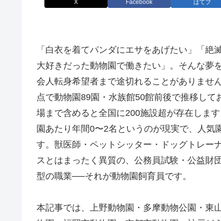
X
Facebook
はてブ
「白衣を着てパンダにエサをあげたい」「絶
大好きだった動物園で働きたい」。そんな夢
会人転身希望者まで途切れることがありません。
点で動物園89園・水族館50館前後で推移し
場まで含めると全国に200施設超が存在しま
園あたり年間0〜2名というのが現実で、人気
す。獣医師・ペットシッター・ドッグトレー
スとはまったく異質の、公務員試験・公益財
型の職業──それが動物園飼育員です。
本記事では、上野動物園・多摩動物公園・東