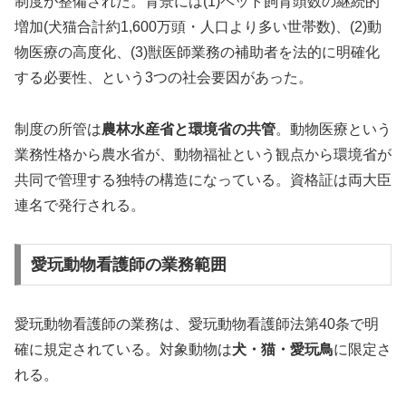
制度が整備された。背景には(1)ペット飼育頭数の継続的
増加(犬猫合計約1,600万頭・人口より多い世帯数)、(2)動
物医療の高度化、(3)獣医師業務の補助者を法的に明確化
する必要性、という3つの社会要因があった。
制度の所管は
農林水産省と環境省の共管
。動物医療という
業務性格から農水省が、動物福祉という観点から環境省が
共同で管理する独特の構造になっている。資格証は両大臣
連名で発行される。
愛玩動物看護師の業務範囲
愛玩動物看護師の業務は、愛玩動物看護師法第40条で明
確に規定されている。対象動物は
犬・猫・愛玩鳥
に限定さ
れる。