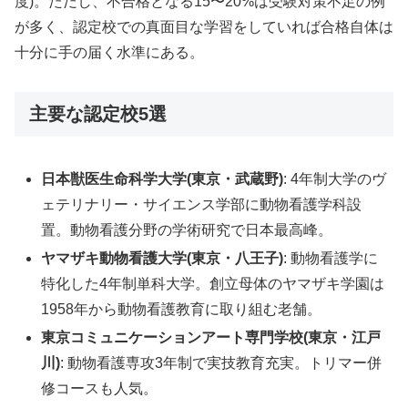
度)。ただし、不合格となる15〜20%は受験対策不足の例
が多く、認定校での真面目な学習をしていれば合格自体は
十分に手の届く水準にある。
主要な認定校5選
日本獣医生命科学大学(東京・武蔵野)
: 4年制大学のヴ
ェテリナリー・サイエンス学部に動物看護学科設
置。動物看護分野の学術研究で日本最高峰。
ヤマザキ動物看護大学(東京・八王子)
: 動物看護学に
特化した4年制単科大学。創立母体のヤマザキ学園は
1958年から動物看護教育に取り組む老舗。
東京コミュニケーションアート専門学校(東京・江戸
川)
: 動物看護専攻3年制で実技教育充実。トリマー併
修コースも人気。