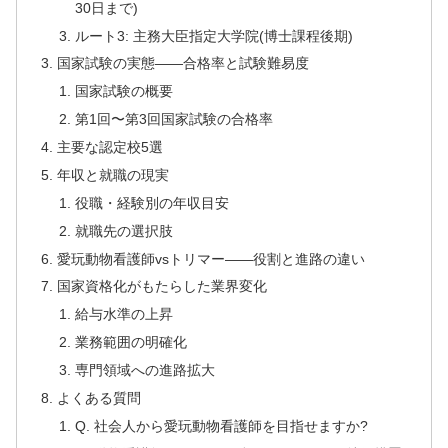
30日まで)
ルート3: 主務大臣指定大学院(博士課程後期)
国家試験の実態——合格率と試験難易度
国家試験の概要
第1回〜第3回国家試験の合格率
主要な認定校5選
年収と就職の現実
役職・経験別の年収目安
就職先の選択肢
愛玩動物看護師vsトリマー——役割と進路の違い
国家資格化がもたらした業界変化
給与水準の上昇
業務範囲の明確化
専門領域への進路拡大
よくある質問
Q. 社会人から愛玩動物看護師を目指せますか?