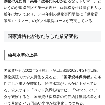
動物の見た目・美容・接客に関心がある
ならトリマー、と
いうのが進路選択の第一原則だ。両資格を併取得する人も
近年は増えており、3〜4年制の動物専門学校に「動物看
護師+トリマー」のダブル取得コースが充実している。
国家資格化がもたらした業界変化
給与水準の上昇
国家資格化(2022年5月施行・第1回試験2023年2月)以降、
動物病院での求人募集を見ると、「
国家資格保有者
」を条
件にした求人が増加し、給与水準が明らかに上がってい
る。求人サイト「ペット業界転職ナビ」「Vetjob」のデー
タを観察すると、国家資格保有者の初任給は無資格者と比
べて月額2〜4万円高い水準が標準化しつつある。