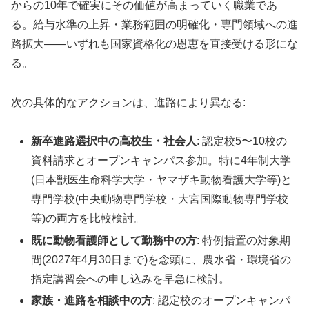
からの10年で確実にその価値が高まっていく職業であ
る。給与水準の上昇・業務範囲の明確化・専門領域への進
路拡大——いずれも国家資格化の恩恵を直接受ける形にな
る。
次の具体的なアクションは、進路により異なる:
新卒進路選択中の高校生・社会人
: 認定校5〜10校の
資料請求とオープンキャンパス参加。特に4年制大学
(日本獣医生命科学大学・ヤマザキ動物看護大学等)と
専門学校(中央動物専門学校・大宮国際動物専門学校
等)の両方を比較検討。
既に動物看護師として勤務中の方
: 特例措置の対象期
間(2027年4月30日まで)を念頭に、農水省・環境省の
指定講習会への申し込みを早急に検討。
家族・進路を相談中の方
: 認定校のオープンキャンパ