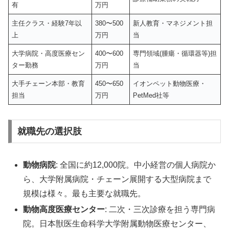
有
万円
主任クラス・経験7年以
380〜500
新人教育・マネジメント担
上
万円
当
大学病院・高度医療セン
400〜600
専門領域(腫瘍・循環器等)担
ター勤務
万円
当
大手チェーン本部・教育
450〜650
イオンペット動物医療・
担当
万円
PetMed社等
就職先の選択肢
動物病院
: 全国に約12,000院。中小経営の個人病院か
ら、大学附属病院・チェーン展開する大型病院まで
規模は様々。最も主要な就職先。
動物高度医療センター
: 二次・三次診療を担う専門病
院。日本獣医生命科学大学附属動物医療センター、