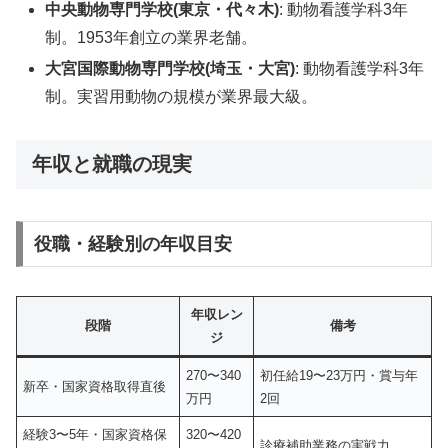
中央動物専門学校(東京・代々木)
: 動物看護学科3年
制。1953年創立の業界老舗。
大宮国際動物専門学校(埼玉・大宮)
: 動物看護学科3年
制。実習用動物の規模が業界最大級。
年収と就職の現実
役職・経験別の年収目安
年収レン
段階
備考
ジ
270〜340
初任給19〜23万円・賞与年
新卒・国家資格取得直後
万円
2回
経験3〜5年・国家資格保
320〜420
診療補助業務の実戦力