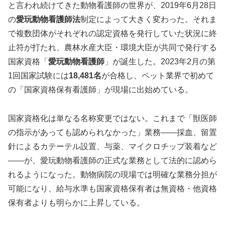
と言われ続けてきた動物看護師の世界が、2019年6月28日
の
愛玩動物看護師法
制定によって大きく変わった。それま
で複数団体がそれぞれの認定資格を発行していた状況に終
止符が打たれ、農林水産大臣・環境大臣が共同で発行する
国家資格「
愛玩動物看護師
」が誕生した。2023年2月の第
1回国家試験には
18,481名
が合格し、ペット業界で初めて
の「国家資格保有看護師」が現場に出始めている。
国家資格化は単なる名称変更ではない。これまで「獣医師
の指示があっても認められなかった」業務——採血、留置
針によるカテーテル設置、与薬、マイクロチップ装着など
——が、愛玩動物看護師の正式な業務として法的に認めら
れるようになった。動物病院の現場では明確な業務分担が
可能になり、給与水準も国家資格保有者は無資格・他資格
保有者よりも明らかに上昇している。