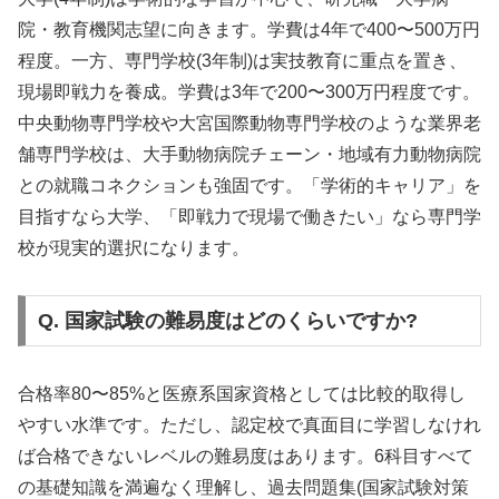
院・教育機関志望に向きます。学費は4年で400〜500万円
程度。一方、専門学校(3年制)は実技教育に重点を置き、
現場即戦力を養成。学費は3年で200〜300万円程度です。
中央動物専門学校や大宮国際動物専門学校のような業界老
舗専門学校は、大手動物病院チェーン・地域有力動物病院
との就職コネクションも強固です。「学術的キャリア」を
目指すなら大学、「即戦力で現場で働きたい」なら専門学
校が現実的選択になります。
Q. 国家試験の難易度はどのくらいですか?
合格率80〜85%と医療系国家資格としては比較的取得し
やすい水準です。ただし、認定校で真面目に学習しなけれ
ば合格できないレベルの難易度はあります。6科目すべて
の基礎知識を満遍なく理解し、過去問題集(国家試験対策