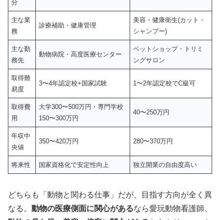
分
主な業
美容・健康衛生(カット・
診療補助・健康管理
務
シャンプー)
主な勤
ペットショップ・トリミ
動物病院・高度医療センター
務先
ングサロン
取得難
3〜4年認定校+国家試験
1〜2年認定校でC級可
易度
取得費
大学300〜500万円・専門学校
40〜250万円
用
150〜300万円
年収中
350〜420万円
280〜370万円
央値
将来性
国家資格化で安定性向上
独立開業の自由度高い
どちらも「動物と関わる仕事」だが、目指す方向が全く異
なる。
動物の医療側面に関心がある
なら愛玩動物看護師、