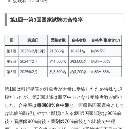
受験料: 27,400円
第1回〜第3回国家試験の合格率
回
実施日
受験者数
合格者数
合格率(推定含む)
第1回
2023年2月19日
21,866名
18,481名
約84.5%
第2回
2024年2月
約4,500名
約3,800名
約84〜86%
第3回
2025年2月
約3,800名
約3,200名
約83〜85%
第1回は移行措置の対象者が大量に受験したため特殊な規
模だったが、第2回以降は新卒中心となり受験者数が縮小
した。合格率は
毎回80%台中盤
と、医療系国家資格として
は比較的取得しやすい部類に入る(医師国家試験は90%前
後・看護師90%前後・薬剤師70%前後との比較で中程