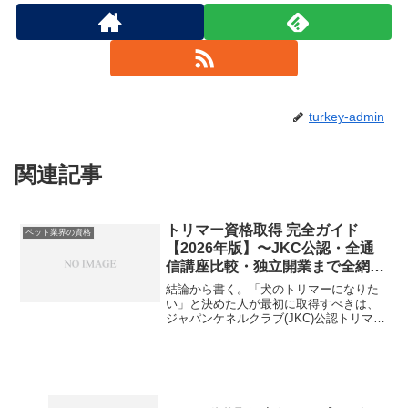
turkey-admin
関連記事
トリマー資格取得 完全ガイド
ペット業界の資格
【2026年版】〜JKC公認・全通
信講座比較・独立開業まで全網
羅〜
結論から書く。「犬のトリマーになりた
い」と決めた人が最初に取得すべきは、
ジャパンケネルクラブ(JKC)公認トリマー
C級ライセンスである。これがペット業界
で広く認められた事実上の標準資格で、
就職時のドアを開けてくれる最短の鍵と
なる。所要期間は...